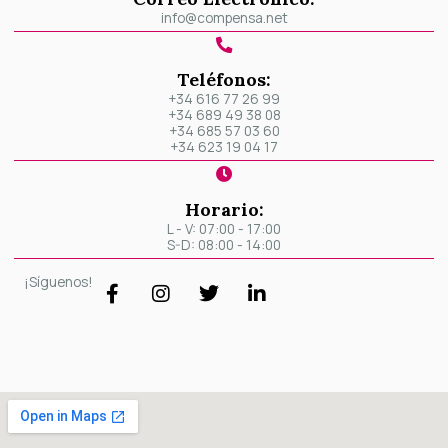
info@compensa.net
Teléfonos:
+34 616 77 26 99
+34 689 49 38 08
+34 685 57 03 60
+34 623 19 04 17
Horario:
L - V: 07:00 - 17:00
S-D: 08:00 - 14:00
F
I
T
L
¡Síguenos!
a
n
w
i
c
s
i
n
e
t
t
k
b
a
t
e
o
g
e
d
o
r
r
i
k
a
n
-
m
-