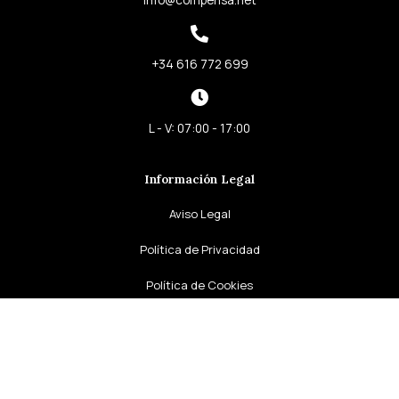
n
+34 616 772 699
L - V: 07:00 - 17:00
Información Legal
Aviso Legal
Política de Privacidad
Política de Cookies
Declaración de accesibilidad
Política de devoluciones y reembolsos
Política de cancelación de pedidos