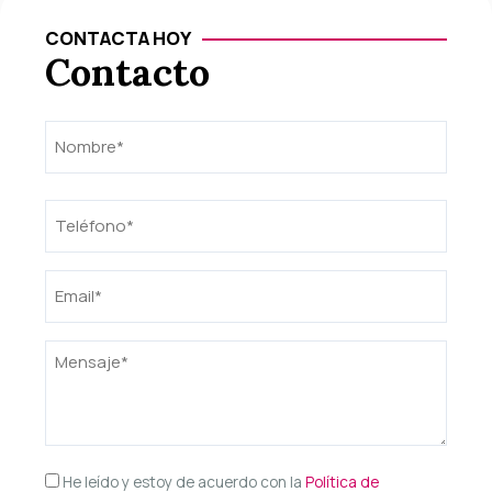
CONTACTA HOY
Contacto
Nombre
Nombre
(Obligatorio)
Teléfono
(Obligatorio)
Email
(Obligatorio)
Mensaje
(Obligatorio)
Consentimiento
He leído y estoy de acuerdo con la
Política de