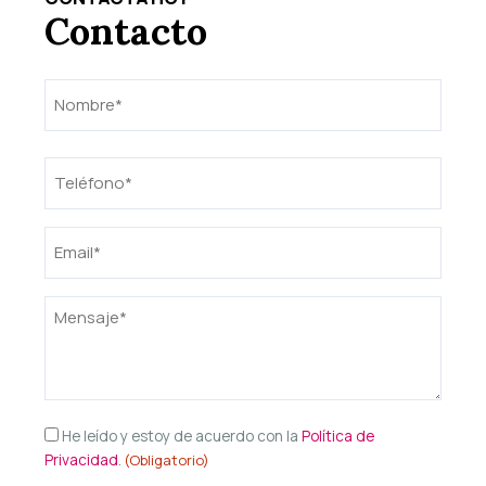
Contacto
Nombre
Nombre
(Obligatorio)
Teléfono
(Obligatorio)
Email
(Obligatorio)
Mensaje
(Obligatorio)
Consentimiento
He leído y estoy de acuerdo con la
Política de
Privacidad
.
(Obligatorio)
(Obligatorio)