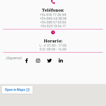
Teléfonos:
+34 616 77 26 99
+34 689 49 38 08
+34 685 57 03 60
+34 623 19 04 17
Horario:
L - V: 07:00 - 17:00
S-D: 08:00 - 14:00
F
I
T
L
¡Síguenos!
a
n
w
i
c
s
i
n
e
t
t
k
b
a
t
e
o
g
e
d
o
r
r
i
k
a
n
-
m
-
f
i
n