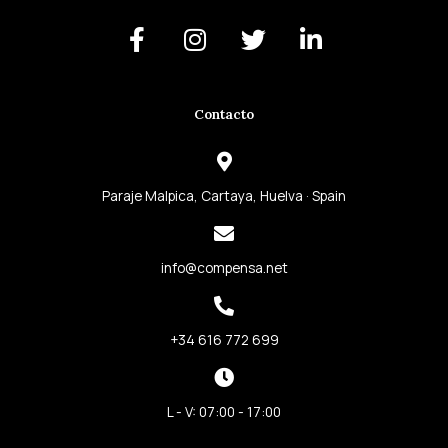
F
I
T
L
a
n
w
i
c
s
i
n
e
t
t
k
Contacto
b
a
t
e
o
g
e
d
o
r
r
i
k
a
n
Paraje Malpica, Cartaya, Huelva · Spain
-
m
-
f
i
info@compensa.net
n
+34 616 772 699
L - V: 07:00 - 17:00