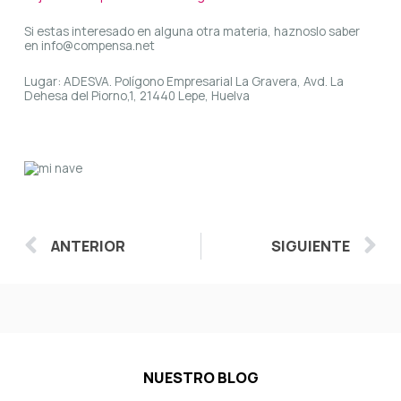
Si estas interesado en alguna otra materia, haznoslo saber
en info@compensa.net
Lugar: ADESVA. Polígono Empresarial La Gravera, Avd. La
Dehesa del Piorno,1, 21440 Lepe, Huelva
Ant
S
ANTERIOR
SIGUIENTE
NUESTRO BLOG