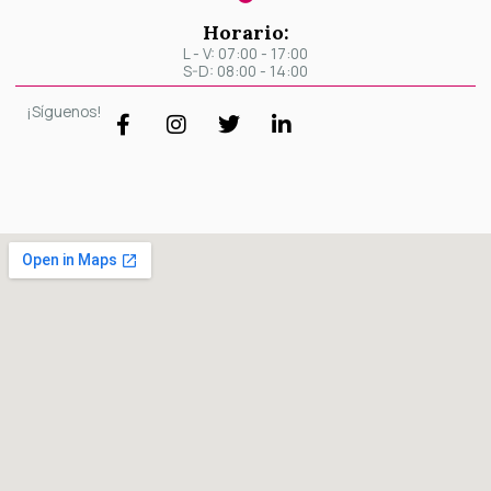
Horario:
L - V: 07:00 - 17:00
S-D: 08:00 - 14:00
F
I
T
L
¡Síguenos!
a
n
w
i
c
s
i
n
e
t
t
k
b
a
t
e
o
g
e
d
o
r
r
i
k
a
n
-
m
-
f
i
n