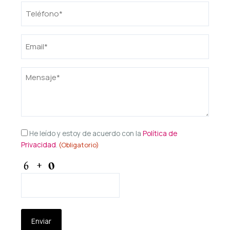
Teléfono
(Obligatorio)
Email
(Obligatorio)
Mensaje
(Obligatorio)
Consentimiento
He leído y estoy de acuerdo con la
Política de
Privacidad
.
(Obligatorio)
(Obligatorio)
CAPTCHA