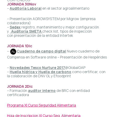
JORNADA 30Nov
–
Auditoría Laboral
en el sector agroalimentario
– Presentación AGROWSYSTEM por Migrow (empresa
colaboradora)
–
Sedex
registro, mantenimiento y mejor configuración
y
Auditoria SMETA
check list, tipos de inspección
con presentación de la entidad Intertek
JORNADA 1Dic
–
Cuaderno de campo digital
Nuevo cuaderno de
Compensa en Software online – Presentación de Hespérides
–
Novedades Tesco Nurture 2017
@GlobalGAP
–
Huella hídrica y Huella de carbono
como certificar, con
la colaboración de DNV GL y Efoodprint
JORNADA 2Dic
– Formación
auditor interno
de BRC con entidad
certificadora
Programa XI Curso Seguridad Alimentaria
Hoja de Inscripcion XI Curso Seg. Alimentaria