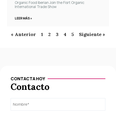
Organic Food Iberian Join the Fisrt Organic
International Trade Show
LEER MÁS »
« Anterior
1
2
3
4
5
Siguiente »
CONTACTA HOY
Contacto
Nombre
Nombre
(Obligatorio)