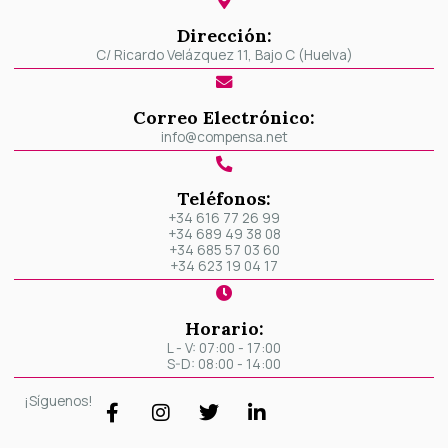
Dirección:
C/ Ricardo Velázquez 11, Bajo C (Huelva)
Correo Electrónico:
info@compensa.net
Teléfonos:
+34 616 77 26 99
+34 689 49 38 08
+34 685 57 03 60
+34 623 19 04 17
Horario:
L - V: 07:00 - 17:00
S-D: 08:00 - 14:00
F
I
T
L
¡Síguenos!
a
n
w
i
c
s
i
n