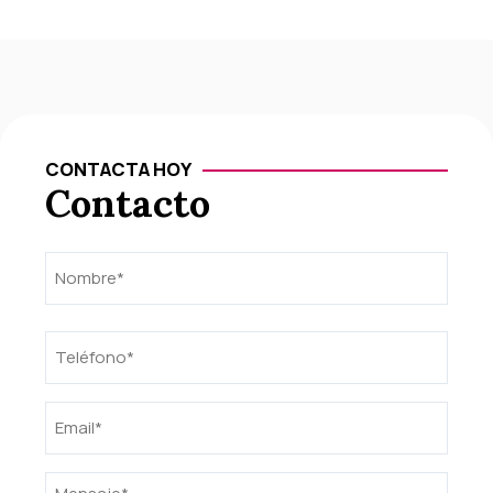
CONTACTA HOY
Contacto
Nombre
Nombre
(Obligatorio)
Teléfono
(Obligatorio)
Email
(Obligatorio)
Mensaje