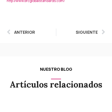
http://www.brcglobalstandards.com/
Ant
S
ANTERIOR
SIGUIENTE
NUESTRO BLOG
Artículos relacionados