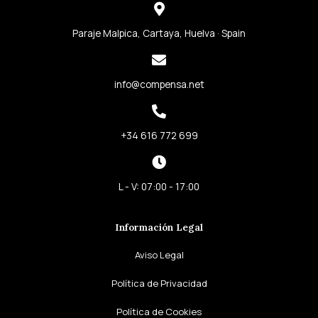
o
g
e
d
o
r
r
i
k
a
n
Paraje Malpica, Cartaya, Huelva · Spain
-
m
-
f
i
info@compensa.net
n
+34 616 772 699
L - V: 07:00 - 17:00
Información Legal
Aviso Legal
Política de Privacidad
Política de Cookies