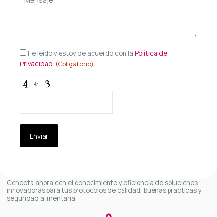
(Obligatorio)
Consentimiento
He leído y estoy de acuerdo con la
Política de
Privacidad
.
(Obligatorio)
(Obligatorio)
CAPTCHA
Conecta ahora con el conocimiento y eficiencia de soluciones
innovadoras para tus protocolos de calidad, buenas practicas y
seguridad alimentaria