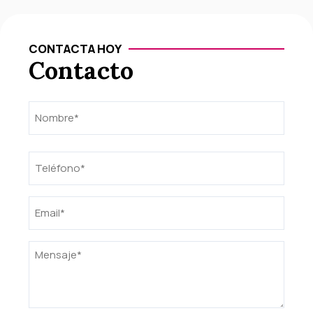
CONTACTA HOY
Contacto
Nombre
Nombre
(Obligatorio)
Teléfono
(Obligatorio)
Email
(Obligatorio)
Mensaje
(Obligatorio)