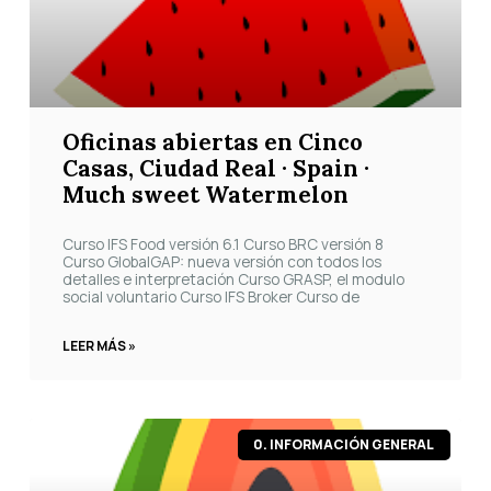
Oficinas abiertas en Cinco
Casas, Ciudad Real · Spain ·
Much sweet Watermelon
Curso IFS Food versión 6.1 Curso BRC versión 8
Curso GlobalGAP: nueva versión con todos los
detalles e interpretación Curso GRASP, el modulo
social voluntario Curso IFS Broker Curso de
LEER MÁS »
0. INFORMACIÓN GENERAL