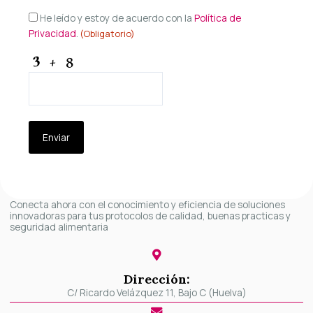
Consentimiento
He leído y estoy de acuerdo con la
Política de
Privacidad
.
(Obligatorio)
(Obligatorio)
CAPTCHA
Conecta ahora con el conocimiento y eficiencia de soluciones
innovadoras para tus protocolos de calidad, buenas practicas y
seguridad alimentaria
Dirección:
C/ Ricardo Velázquez 11, Bajo C (Huelva)