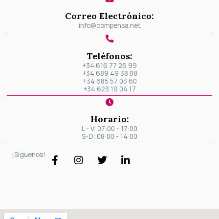
Correo Electrónico:
info@compensa.net
Teléfonos:
+34 616 77 26 99
+34 689 49 38 08
+34 685 57 03 60
+34 623 19 04 17
Horario:
L - V: 07:00 - 17:00
S-D: 08:00 - 14:00
F
I
T
L
¡Síguenos!
a
n
w
i
c
s
i
n
e
t
t
k
b
a
t
e
o
g
e
d
o
r
r
i