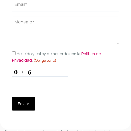
Email
(Obligatorio)
Mensaje
(Obligatorio)
Consentimiento
He leído y estoy de acuerdo con la
Política de
Privacidad
.
(Obligatorio)
(Obligatorio)
CAPTCHA