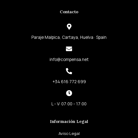
c
s
i
n
e
t
t
k
Contacto
b
a
t
e
o
g
e
d
o
r
r
i
k
a
n
Paraje Malpica, Cartaya, Huelva · Spain
-
m
-
f
i
info@compensa.net
n
+34 616 772 699
L - V: 07:00 - 17:00
Información Legal
Aviso Legal