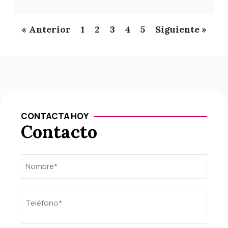
« Anterior
1
2
3
4
5
Siguiente »
CONTACTA HOY
Contacto
Nombre
Nombre
(Obligatorio)
Teléfono
(Obligatorio)