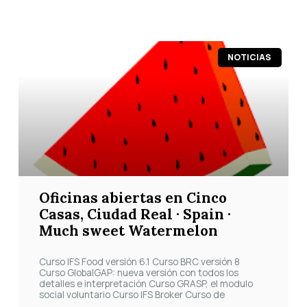
Página
Página
Página
Página
Página
NOTICIAS
Oficinas abiertas en Cinco
Casas, Ciudad Real · Spain ·
Much sweet Watermelon
Curso IFS Food versión 6.1 Curso BRC versión 8
Curso GlobalGAP: nueva versión con todos los
detalles e interpretación Curso GRASP, el modulo
social voluntario Curso IFS Broker Curso de