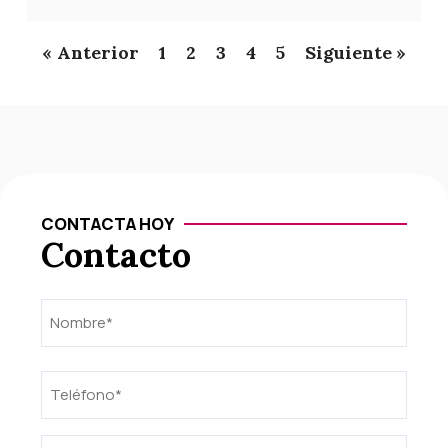
« Anterior
1
2
3
4
5
Siguiente »
CONTACTA HOY
Contacto
Nombre
Nombre
(Obligatorio)
Teléfono
(Obligatorio)
Email