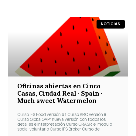
Página
Página
Página
Página
Página
NOTICIAS
Oficinas abiertas en Cinco
Casas, Ciudad Real · Spain ·
Much sweet Watermelon
Curso IFS Food versión 6.1 Curso BRC versión 8
Curso GlobalGAP: nueva versión con todos los
detalles e interpretación Curso GRASP, el modulo
social voluntario Curso IFS Broker Curso de