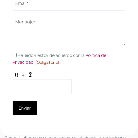
(Obligatorio)
Mensaje
(Obligatorio)
Consentimiento
He leído y estoy de acuerdo con la
Política de
Privacidad
.
(Obligatorio)
(Obligatorio)
CAPTCHA
Conecta ahora con el conocimiento y eficiencia de soluciones