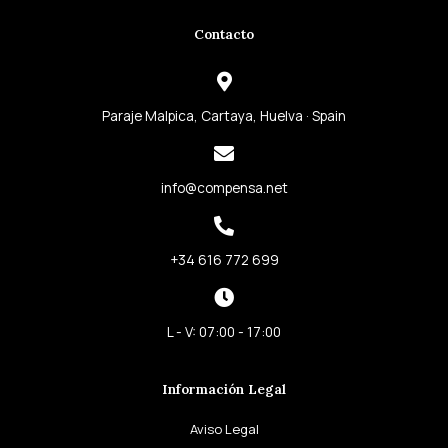
e
t
t
k
Contacto
b
a
t
e
o
g
e
d
o
r
r
i
k
a
n
Paraje Malpica, Cartaya, Huelva · Spain
-
m
-
f
i
info@compensa.net
n
+34 616 772 699
L - V: 07:00 - 17:00
Información Legal
Aviso Legal