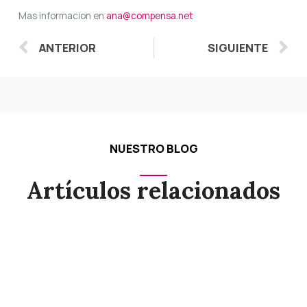
Mas informacion en
ana@compensa.net
Ant
S
ANTERIOR
SIGUIENTE
NUESTRO BLOG
Artículos relacionados